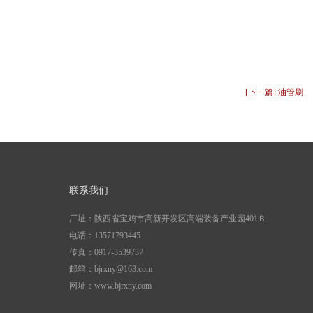
[下一篇] 油管刷
联系我们
厂址：陕西省宝鸡市高新开发区高端装备产业园401Ｂ
电话：13571793445
传真：0917-3539737
邮箱：bjrxny@163.com
网址：www.bjrxny.com