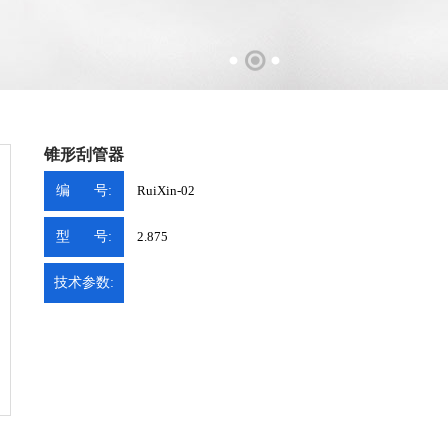
锥形刮管器
编 号:
RuiXin-02
型 号:
2.875
技术参数: