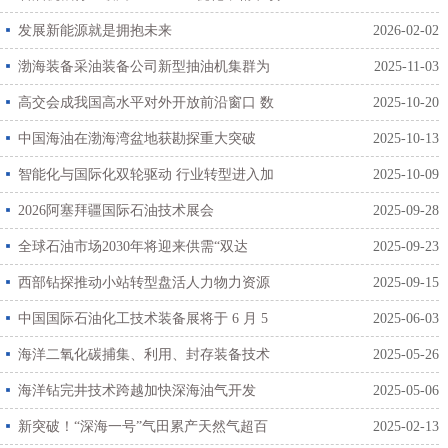
定高价值客群，降本增效
发展新能源就是拥抱未来
2026-02-02
渤海装备采油装备公司新型抽油机集群为
2025-11-03
深层油气开发添动力
高交会成我国高水平对外开放前沿窗口 数
2025-10-20
千家全球科技巨头携万余新成果齐聚
中国海油在渤海湾盆地获勘探重大突破
2025-10-13
智能化与国际化双轮驱动 行业转型进入加
2025-10-09
速期
2026阿塞拜疆国际石油技术展会
2025-09-28
全球石油市场2030年将迎来供需“双达
2025-09-23
峰”拐点
西部钻探推动小站转型盘活人力物力资源
2025-09-15
中国国际石油化工技术装备展将于 6 月 5
2025-06-03
日在上海新国际博览中心举办
海洋二氧化碳捕集、利用、封存装备技术
2025-05-26
实现全链条升级
海洋钻完井技术跨越加快深海油气开发
2025-05-06
新突破！“深海一号”气田累产天然气超百
2025-02-13